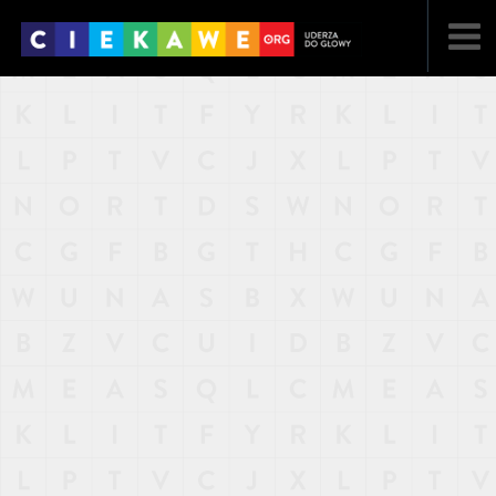
NAJNOWSZE
POPULARNE
LOSOWE
A
ARTYKUŁY
F
FILMY
G
GALERIA
REGULAMIN
KONTAKT