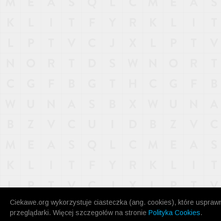
NAJNOWSZE
POPULARNE
LOSOWE
A
ARTYKUŁY
F
FILMY
G
GALERIA
REGULAMIN
KONTAKT
Ciekawe.org wykorzystuje ciasteczka (ang. cookies), które uspraw
przeglądarki. Więcej szczegołów na stronie
Polityka Cookies
.