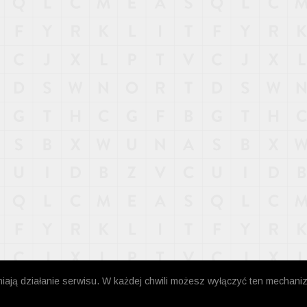
niają działanie serwisu. W każdej chwili możesz wyłączyć ten mechani