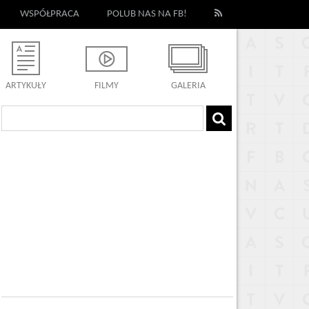
WSPÓŁPRACA
POLUB NAS NA FB!
ARTYKUŁY
FILMY
GALERIA