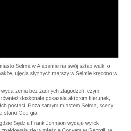
iasto Selma w Alabamie na swój sztab walki o
akże, ujęcia słynnych marszy w Selmie kręcono w
 wydarzenia bez żadnych złagodzeń, czym
k również doskonale pokazała aktorom kierunek,
oich postaci. Poza samym miastem Selma, sceny
ie stanu Georgia.
 gdzie Sędzia Frank Johnson wydaje wyrok
, znajdowała się w mieście
Conyers
w Georgii, w