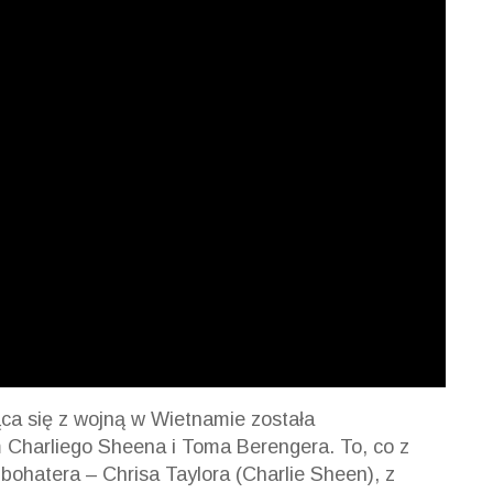
ąca się z wojną w Wietnamie została
m Charliego Sheena i Toma
Berengera
. To, co z
o
bohatera – Chrisa
Taylora (Charlie Sheen), z