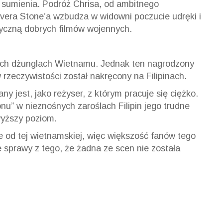
 sumienia. Podróż Chrisa, od ambitnego
ivera Stone’a wzbudza w widowni poczucie udręki i
tyczną dobrych filmów wojennych.
nych dżunglach Wietnamu. Jednak ten nagrodzony
 rzeczywistości został nakręcony na Filipinach.
y jest, jako reżyser, z którym pracuje się ciężko.
nu” w nieznośnych zaroślach Filipin jego trudne
wyższy poziom.
nie od tej wietnamskiej, więc większość fanów tego
 sprawy z tego, że żadna ze scen nie została