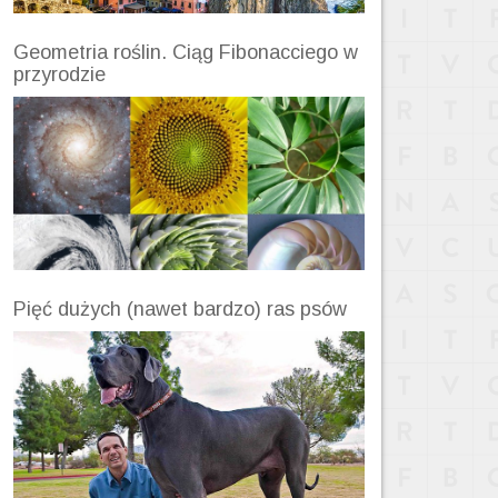
Geometria roślin. Ciąg Fibonacciego w
przyrodzie
Pięć dużych (nawet bardzo) ras psów