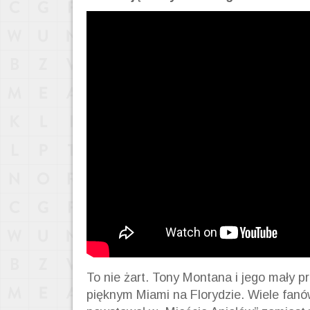
To nie żart. Tony Montana i jego mały pr
pięknym Miami na Florydzie. Wiele fanów