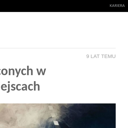
KARIERA
9 LAT TEMU
conych w
ejscach