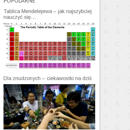
POPULARNE
Tablica Mendelejewa – jak najszybciej
nauczyć się…
Dla znudzonych – ciekawostki na dziś