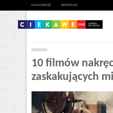
NAJNOWSZE
PATRONAT
NAWAK
10 filmów nakrę
zaskakujących mi