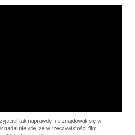
zyjaciel tak naprawdę nie znajdowali się w
 nadal nie wie, że w rzeczywistości film