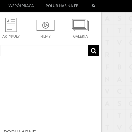
WSPÓŁPRACA
POLUB NAS NA FB!
ARTYKUŁY
FILMY
GALERIA