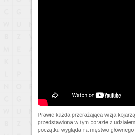
Prawie każda przerażająca wizja kojarz
przedstawiona w tym obrazie z udziałe
początku wygląda na męstwo główneg