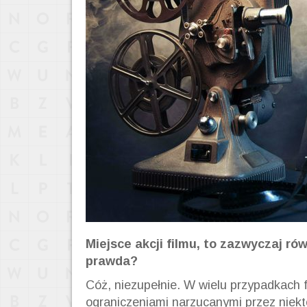
Miejsce akcji filmu
, to
zazwyczaj równ
prawda?
Cóż, niezupełnie. W wielu przypadkach 
ograniczeniami narzucanymi przez niekt