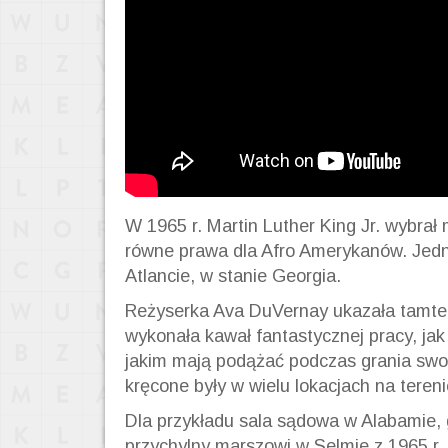
W 1965 r. Martin Luther King Jr.
wybrał
m
równe prawa dla Afro Amerykanów. Jedn
Atlancie, w stanie Georgia.
Reżyserka
Ava
DuVernay ukazała tamte
wykonała kawał fantastycznej pracy, ja
jakim mają podążać podczas grania sw
kręcone były w wielu lokacjach na teren
Dla przykładu sala sądowa w Alabamie,
przychylny marszowi w Selmie z 1965 r.