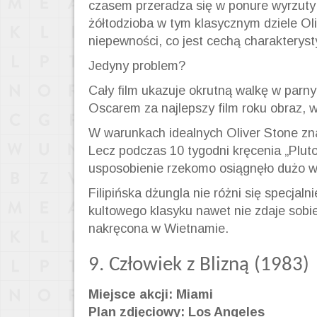
czasem przeradza się w ponure wyrzuty
żółtodzioba w tym klasycznym dziele Ol
niepewności, co jest cechą charakterys
Jedyny problem?
Cały film ukazuje okrutną walkę w par
Oscarem za najlepszy film roku obraz, w
W warunkach idealnych Oliver Stone znan
Lecz
podczas 10 tygodni kręcenia „Pluto
usposobienie rzekomo osiągnęło dużo 
Filipińska dżungla nie różni się specjal
kultowego klasyku nawet nie zdaje sobie
nakręcona w Wietnamie.
9. Człowiek z Blizną (1983)
Miejsce akcji: Miami
Plan zdjęciowy: Los Angeles