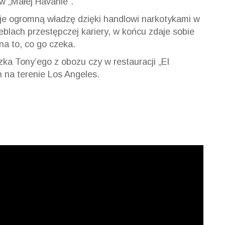
 w „Małej
Havanie
”.
je ogromną władzę dzięki handlowi narkotykami w
eblach przestępczej kariery, w końcu zdaje sobie
na to, co go czeka.
ka Tony’ego z obozu czy w restauracji „El
 na terenie Los Angeles.