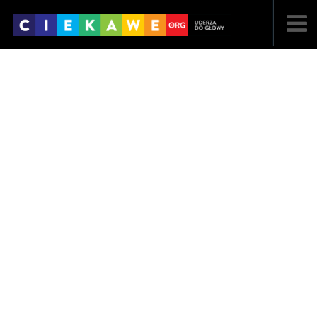
NAJNOWSZE
POPULARNE
LOSOWE
A
ARTYKUŁY
F
FILMY
G
GALERIA
REGULAMIN
KONTAKT