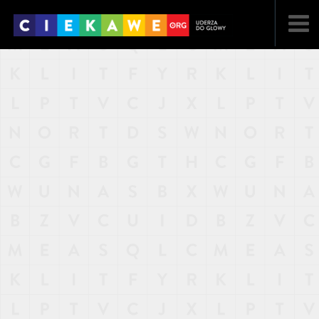
NAJNOWSZE
POPULARNE
LOSOWE
A
ARTYKUŁY
F
FILMY
G
GALERIA
REGULAMIN
KONTAKT