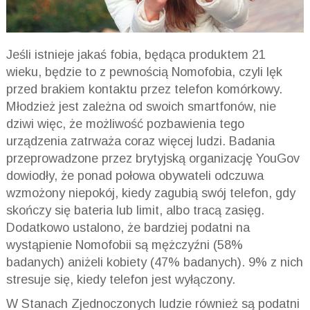
Jeśli istnieje jakaś fobia, będąca produktem 21
wieku, będzie to z pewnością
Nomofobia
, czyli lęk
przed brakiem kontaktu przez telefon komórkowy.
Młodzież jest zależna od swoich
smartfonów
, nie
dziwi więc, że możliwość pozbawienia tego
urządzenia zatrważa coraz więcej ludzi. Badania
przeprowadzone przez brytyjską organizację YouGov
dowiodły, że ponad połowa obywateli odczuwa
wzmożony niepokój, kiedy zagubią swój telefon, gdy
skończy się bateria lub limit, albo tracą zasięg.
Dodatkowo ustalono, że bardziej podatni na
wystąpienie
Nomofobii
są mężczyźni (58%
badanych) aniżeli kobiety (47% badanych). 9% z nich
stresuje się, kiedy telefon jest wyłączony.
W Stanach Zjednoczonych ludzie również są podatni