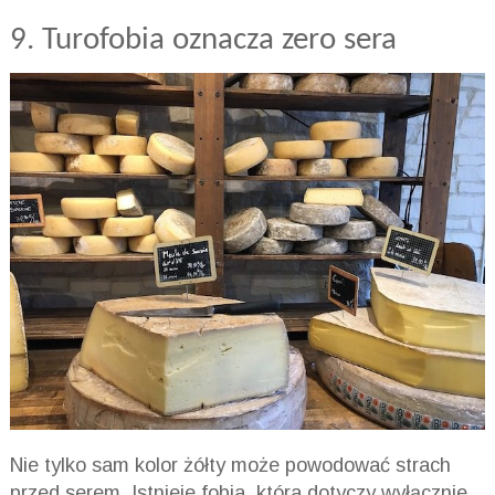
9.
Turofobia
oznacza zero
sera
Nie tylko sam kolor żółty może powodować strach
przed serem. Istnieje fobia, która dotyczy wyłącznie