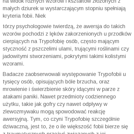
na widok różnych wzorów i kształtów złożonych z
małych dziurek w wystarczającym stopniu spełniają
kryteria fobii. Niek
tórzy psychologowie twierdzą, że awersja do takich
wzorów pochodzi z lęków zakorzenionych u przodków
cierpiących na
Trypofobię
osób, często mającym
styczność z pszczelimi ulami, trującymi roślinami czy
jadowitymi stworzeniami, pokrytymi takimi kolistymi
wzorami.
Badacze zaobserwowali występowanie
Trypofobii
u
tysięcy osób, opisujących bóle brzucha, oraz
mrowienie i świerzbienie skóry idącymi w parze z
atakami paniki. Nawet przedmioty codziennego
użytku, takie jak gofry czy nawet odpływy w
zlewozmywaku mogą spowodować reakcję
awersyjną. Tym, co czyni
Trypofobię
szczególnie
dziwaczną, jest to, że o ile większość fobii bierze się