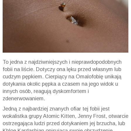
To jedna z najdziwniejszych i nieprawdopodobnych
fobii na liście. Dotyczy ona lęku przed własnym lub
cudzym pępkiem. Cierpiący na
Omalofobię
unikają
dotykania okolic pępka a czasem na jego widok u
innych osób, reagują dyskomfortem i
zdenerwowaniem.
Jedną z najbardziej znanych ofiar tej fobii jest
wokalistka grupy
Atomic
Kitten
, Jenny Frost, otwarcie
ostrzegająca ludzi przed dotykaniem jej brzucha, lub
Khloe
Kardashian
opisującą swoje obrzydzenie,