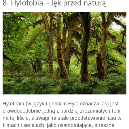
8.
Hylofobia
– lęk przed naturą
Hylofobia
(w języku greckim Hylo oznacza las) jest
prawdopodobnie jedną z bardziej zrozumiałych fobii
na tej liście, z uwagi na stałe przedstawianie lasu w
filmach i serialach, jako osamotniające, straszne