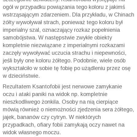
ogół w przypadku powiązania tego koloru z jakimś
wstrząsającym zdarzeniem. Dla przykładu, w Chinach
żółty wywoływał strach, ponieważ tego koloru był
imperialny szal, oznaczający rozkaz popełnienia
samobójstwa. W następstwie zwykłe obiekty
kompletnie niezwiązane z imperialnymi rozkazami
zaczęły wywoływać uczucia strachu i niepewności,
jeśli były one koloru żółtego. Podobnie, wiele osób
wykształciło w sobie tę fobię po użądleniu przez osę
w dzieciństwie.
Rezultatem
Ksantofobii
jest nerwowe zamykanie
oczu i ataki paniki na widok np. kompletnie
nieszkodliwego żonkila. Osoby na nią cierpiące
mówią również o niemożności zjedzenia sera żółtego,
jajek, bananów czy cytryn. W niektórych
przypadkach, ofiary fobii zamykają oczy nawet na
widok własnego moczu.