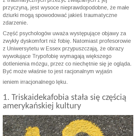
z traumatycznych przeżyć związanych z jej
przyczyną, jest wysoce nieprawdopodobne, że małe
dziurki mogą spowodować jakieś traumatyczne
zdarzenie.
Część psychologów uważa występujące objawy za
zwykły dyskomfort niż fobię. Natomiast profesorowie
z Uniwersytetu w Essex przypuszczają, że obrazy
wywołujące
Trypofobię
wymagają większego
dotlenienia mózgu, przez co niechętnie się je ogląda.
Być może właśnie to jest racjonalnym wyjaśn
ieniem irracjonalnego lęku.
1.
Triskaidekafobia
stała się częścią
amerykańskiej
kultury