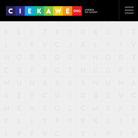
NAJNOWSZE
POPULARNE
LOSOWE
A
ARTYKUŁY
F
FILMY
G
GALERIA
REGULAMIN
KONTAKT