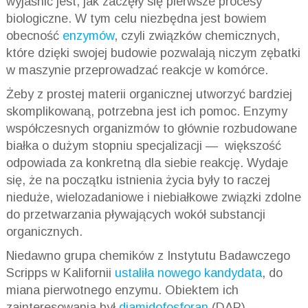
wyjaśnić jest, jak zaczęły się pierwsze procesy
biologiczne. W tym celu niezbędna jest bowiem
obecność
enzymów
, czyli związków chemicznych,
które dzięki swojej budowie pozwalają niczym zębatki
w maszynie przeprowadzać reakcje w komórce.
Żeby z prostej materii organicznej utworzyć bardziej
skomplikowaną, potrzebna jest ich pomoc. Enzymy
współczesnych organizmów to głównie rozbudowane
białka o dużym stopniu specjalizacji — większość
odpowiada za konkretną dla siebie reakcję. Wydaje
się, że na początku istnienia życia były to raczej
nieduże, wielozadaniowe i niebiałkowe związki zdolne
do przetwarzania pływających wokół substancji
organicznych.
Niedawno grupa chemików z Instytutu Badawczego
Scripps w Kalifornii
ustaliła nowego kandydata
, do
miana pierwotnego enzymu. Obiektem ich
zainteresowania był
diamidofosforan
(DAP) —