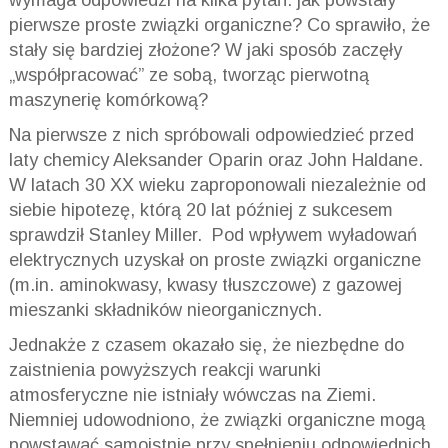
wymaga odpowiedzi na kilka pytań: jak powstały
pierwsze proste związki organiczne? Co sprawiło, że
stały się bardziej złożone? W jaki sposób zaczęły
„współpracować” ze sobą, tworząc pierwotną
maszynerię komórkową?
Na pierwsze z nich spróbowali odpowiedzieć przed
laty chemicy Aleksander Oparin oraz John Haldane.
W latach 30 XX wieku zaproponowali niezależnie od
siebie hipotezę, którą 20 lat później z sukcesem
sprawdził Stanley Miller. Pod wpływem wyładowań
elektrycznych uzyskał on proste związki organiczne
(m.in. aminokwasy, kwasy tłuszczowe) z gazowej
mieszanki składników nieorganicznych.
Jednakże z czasem okazało się, że niezbędne do
zaistnienia powyższych reakcji warunki
atmosferyczne nie istniały wówczas na Ziemi.
Niemniej udowodniono, że związki organiczne mogą
powstawać samoistnie przy spełnieniu odpowiednich