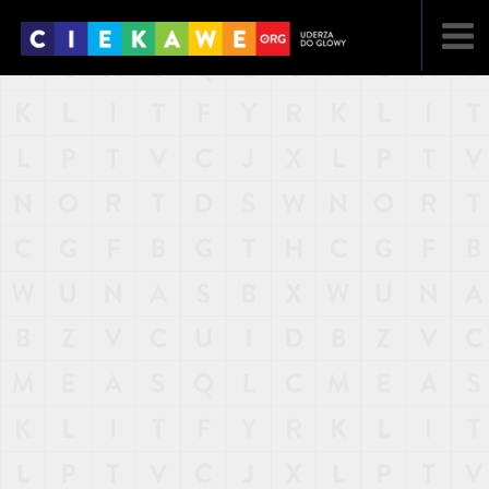
NAJNOWSZE
POPULARNE
LOSOWE
A
ARTYKUŁY
F
FILMY
G
GALERIA
REGULAMIN
KONTAKT