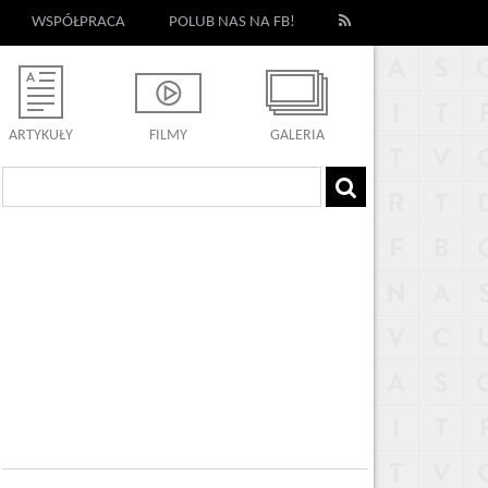
WSPÓŁPRACA
POLUB NAS NA FB!
ARTYKUŁY
FILMY
GALERIA