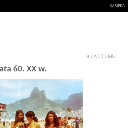
KARIERA
9 LAT TEMU
lata 60. XX w.