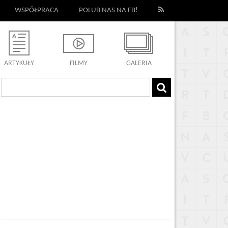
WSPÓŁPRACA
POLUB NAS NA FB!
ARTYKUŁY
FILMY
GALERIA