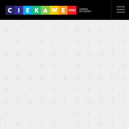
NAJNOWSZE
POPULARNE
LOSOWE
A
ARTYKUŁY
F
FILMY
G
GALERIA
REGULAMIN
KONTAKT