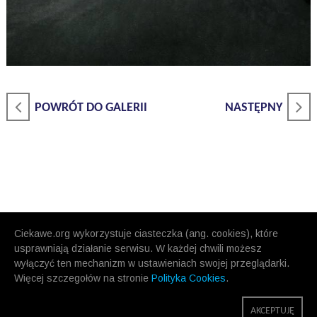
POWRÓT DO GALERII
NASTĘPNY
Ciekawe.org wykorzystuje ciasteczka (ang. cookies), które
usprawniają działanie serwisu. W każdej chwili możesz
wyłączyć ten mechanizm w ustawieniach swojej przeglądarki.
Więcej szczegołów na stronie
Polityka Cookies
.
AKCEPTUJĘ