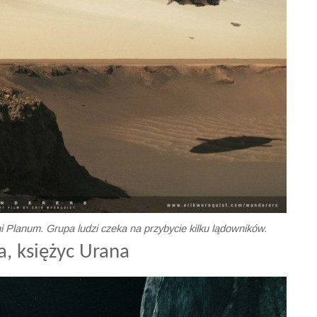
i Planum. Grupa ludzi czeka na przybycie kilku lądowników.
a, księżyc Urana