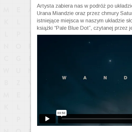
Artysta zabiera nas w podróż po układz
Urana Miandzie oraz przez chmury Satur
istniejące miejsca w naszym układzie s
książki “Pale Blue Dot”, czytanej przez 