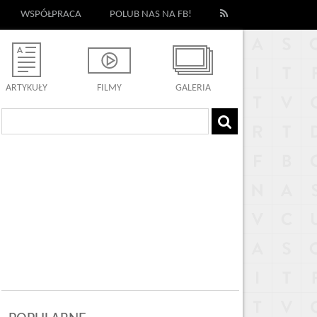
WSPÓŁPRACA
POLUB NAS NA FB!
ARTYKUŁY
FILMY
GALERIA