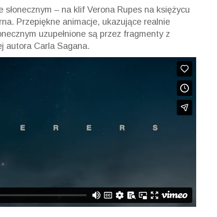
ie słonecznym – na klif Verona Rupes na księżycu
na. Przepiękne animacje, ukazujące realnie
łonecznym uzupełnione są przez fragmenty z
jej autora Carla Sagana.