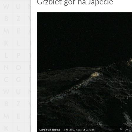
Grzbiet gór na Japecie