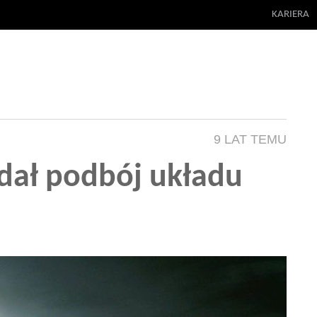
KARIERA
9 LAT TEMU
dał podbój układu