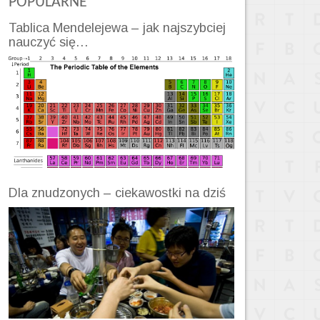
POPULARNE
Tablica Mendelejewa – jak najszybciej
nauczyć się…
Dla znudzonych – ciekawostki na dziś