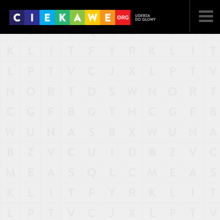
NAJNOWSZE
POPULARNE
LOSOWE
A
ARTYKUŁY
F
FILMY
G
GALERIA
REGULAMIN
KONTAKT