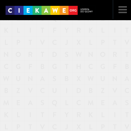
NAJNOWSZE
POPULARNE
LOSOWE
A
ARTYKUŁY
F
FILMY
G
GALERIA
REGULAMIN
KONTAKT