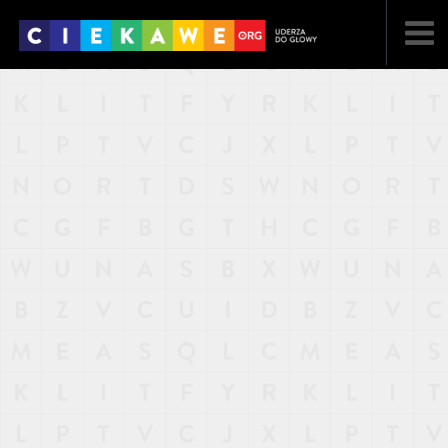
NAJNOWSZE
POPULARNE
LOSOWE
A
ARTYKUŁY
F
FILMY
G
GALERIA
REGULAMIN
KONTAKT