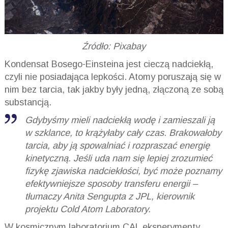
Źródło: Pixabay
Kondensat Bosego-Einsteina jest cieczą nadciekłą,
czyli nie posiadająca lepkości. Atomy poruszają się w
nim bez tarcia, tak jakby były jedną, złączoną ze sobą
substancją.
Gdybyśmy mieli nadciekłą wodę i zamieszali ją
w szklance, to krążyłaby cały czas. Brakowałoby
tarcia, aby ją spowalniać i rozpraszać energię
kinetyczną. Jeśli uda nam się lepiej zrozumieć
fizykę zjawiska nadciekłości, być może poznamy
efektywniejsze sposoby transferu energii –
tłumaczy Anita Sengupta z JPL, kierownik
projektu Cold Atom Laboratory.
W kosmicznym laboratorium CAL eksperymenty