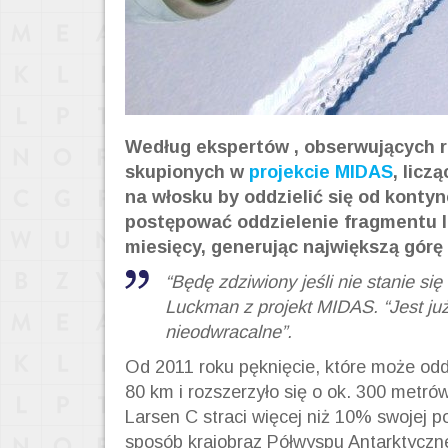
Według ekspertów , obserwujących r
skupionych w
projekcie MIDAS
, licz
na włosku by oddzielić się od kontyn
postępować oddzielenie fragmentu l
miesięcy, generując największą górę 
“Będę zdziwiony jeśli nie stanie si
Luckman z projekt MIDAS. “Jest już 
nieodwracalne”.
Od 2011 roku pęknięcie, które może odd
80 km i rozszerzyło się o ok. 300 metró
Larsen C straci więcej niż 10% swojej 
sposób krajobraz Półwyspu Antarktyczn