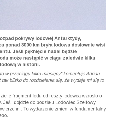
ozpad pokrywy lodowej Antarktydy,
ąca ponad 3000 km bryła lodowa dosłownie wisi
entu. Jeśli pęknięcie nadal będzie
odu może nastąpić w ciągu zaledwie kilku
lodową w historii.
ę to w przeciągu kilku miesięcy” komentuje Adrian
tak blisko do rozdzielenia się, że wydaje mi się to
zielić fragment lodu od reszty lodowca wzrosło o
w. Jeśli dojdzie do podziału Lodowiec Szelfowy
powierzchni. To wydarzenie zmieni w fundamentalny
ego.