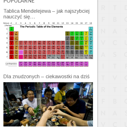
POPULARNE
Tablica Mendelejewa – jak najszybciej
nauczyć się…
Dla znudzonych – ciekawostki na dziś