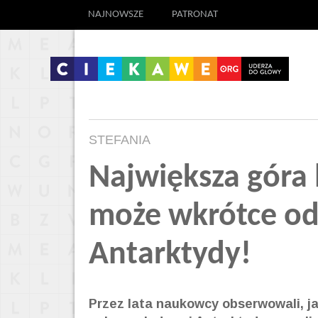
NAJNOWSZE
PATRONAT
STEFANIA
Największa góra 
może wkrótce od
Antarktydy!
Przez lata naukowcy obserwowali, j