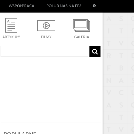
WSPÓŁPRACA
POLUB NAS NA FB!
ARTYKUŁY
FILMY
GALERIA