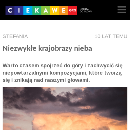
NAJNOWSZE
STEFANIA
10 LAT TEMU
POPULARNE
Niezwykłe krajobrazy nieba
LOSOWE
Warto czasem spojrzeć do góry i zachwycić się
A
ARTYKUŁY
niepowtarzalnymi kompozycjami, które tworzą
F
FILMY
się i znikają nad naszymi głowami.
G
GALERIA
REGULAMIN
KONTAKT