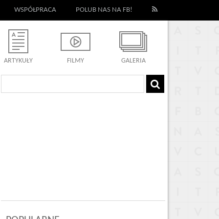
WSPÓŁPRACA
POLUB NAS NA FB!
ARTYKUŁY
FILMY
GALERIA