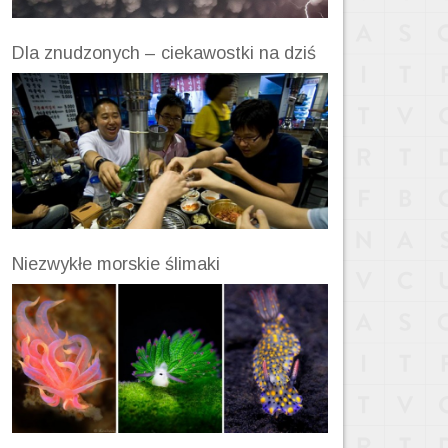
Dla znudzonych – ciekawostki na dziś
Niezwykłe morskie ślimaki