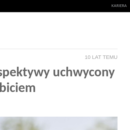
KARIERA
10 LAT TEMU
erspektywy uchwycony
dbiciem