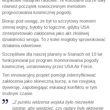
wojskowe nadajniki radiowe. Te kolosalne burze dały
również początek nowoczesnym metodom
prognozowania kosmicznej pogody.
Biorąc pod uwagę, że był to szczytowy moment
zimnej wojny, byłoby to logiczne, gdyby USA
zinterpretowało zakłócenia jako akt złośliwej
działalności wroga. To z kolei mogłoby sprowokować
działania odwetowe.
Szczęśliwie dla naszej planety w Stanach od 10 lat
funkcjonował już program monitorowania pogody
kosmicznej, ustanowiony przez USA Air Force.
Ten innowacyjny projekt pomógł zidentyfikować
zakłócenia jako słoneczną burzę, a nie rosyjską
dywersję, zapobiegając eskalacji konfliktu w tym
trudnym czasie.
„Z punktu widzenia wojska było niezwykle
istotne, aby wiedzieć, czy radary były aktywnie