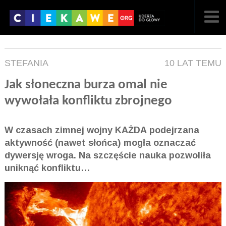
NAJNOWSZE
STEFANIA
10 LAT TEMU
POPULARNE
Jak słoneczna burza omal nie
LOSOWE
wywołała konfliktu zbrojnego
A
ARTYKUŁY
W czasach zimnej wojny KAŻDA podejrzana
F
FILMY
aktywność (nawet słońca) mogła oznaczać
dywersję wroga. Na szczęście nauka pozwoliła
G
GALERIA
uniknąć konfliktu…
REGULAMIN
KONTAKT