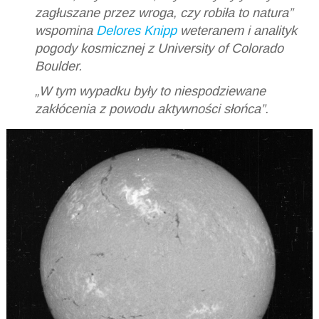
zagłuszane przez wroga, czy robiła to natura”
wspomina
Delores Knipp
weteranem i analityk
pogody kosmicznej z University of Colorado
Boulder.
„W tym wypadku były to niespodziewane
zakłócenia z powodu aktywności słońca”.