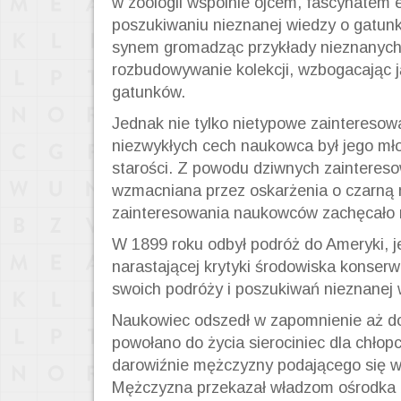
w zoologii wspólnie ojcem, fascynatem ez
poszukiwaniu nieznanej wiedzy o gatunk
synem gromadząc przykłady nieznanych
rozbudowywanie kolekcji, wzbogacając 
gatunków.
Jednak nie tylko nietypowe zainteresow
niezwykłych cech naukowca był jego mło
starości. Z powodu dziwnych zainteres
wzmacniana przez oskarżenia o czarną 
zainteresowania naukowców zachęcało m
W 1899 roku odbył podróż do Ameryki, 
narastającej krytyki środowiska konser
swoich podróży i poszukiwań nieznanej w
Naukowiec odszedł w zapomnienie aż d
powołano do życia sierociniec dla chłop
darowiźnie mężczyzny podającego się w
Mężczyzna przekazał władzom ośrodka b