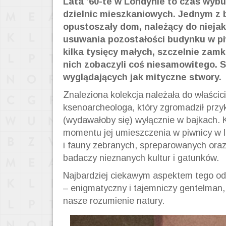
Lata ’60-te w Londynie to czas wyb
dzielnic mieszkaniowych. Jednym z 
opustoszały dom, należący do nieja
usuwania pozostałości budynku w pi
kilka tysięcy małych, szczelnie zamk
nich zobaczyli coś niesamowitego. 
wyglądających jak mityczne stwory.
Znaleziona kolekcja należała do właści
ksenoarcheologa, który zgromadził przy
(wydawałoby się) wyłącznie w bajkach. 
momentu jej umieszczenia w piwnicy w l
i fauny zebranych, spreparowanych ora
badaczy nieznanych kultur i gatunków.
Najbardziej ciekawym aspektem tego odkr
– enigmatyczny i tajemniczy gentelman,
nasze rozumienie natury.