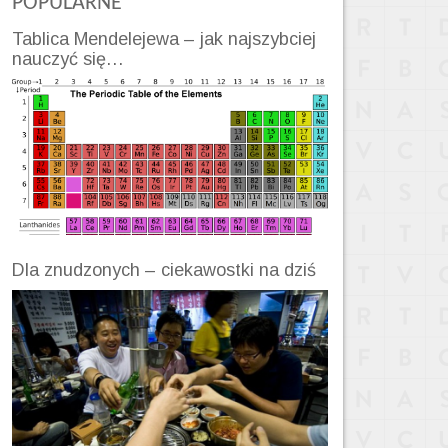
POPULARNE
Tablica Mendelejewa – jak najszybciej
nauczyć się…
Dla znudzonych – ciekawostki na dziś