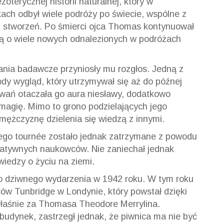
oterycznej historii naturalnej, który w
ach odbył wiele podróży po świecie, wspólne z
 stworzeń. Po śmierci ojca Thomas kontynuował
ją o wiele nowych odnalezionych w podróżach
ania badawcze przyniosły mu rozgłos. Jedną z
dy wygląd, który utrzymywał się aż do późnej
owań otaczała go aura niesławy, dodatkowo
magię. Mimo to grono podzielających jego
ężczyznę dzielenia się wiedzą z innymi.
jego tournée zostało jednak zatrzymane z powodu
watywnych naukowców. Nie zaniechał jednak
iedzy o życiu na ziemi.
o dziwnego wydarzenia w 1942 roku. W tym roku
ców Tunbridge w Londynie, który powstał dzięki
łaśnie za Thomasa Theodore Merrylina.
udynek, zastrzegł jednak, że piwnica ma nie być