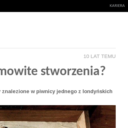
KARIERA
10 LAT TEMU
amowite stworzenia?
y znalezione w piwnicy jednego z londyńskich