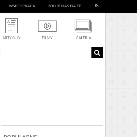
WSPÓŁPRACA
POLUB NAS NA FB!
ARTYKUŁY
FILMY
GALERIA