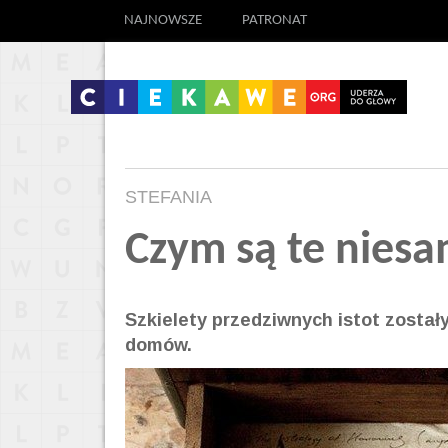
NAJNOWSZE
PATRONAT
STEFANIA
Czym są te nies
Szkielety przedziwnych istot został
domów.