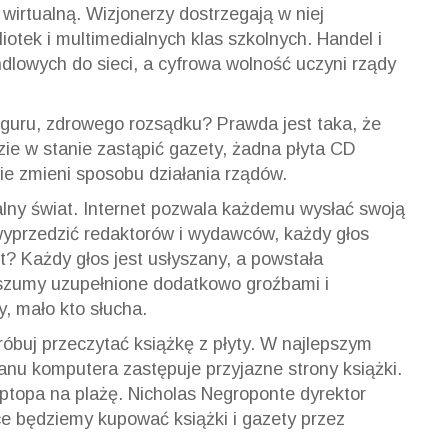
wirtualną. Wizjonerzy dostrzegają w niej
liotek i multimedialnych klas szkolnych. Handel i
andlowych do sieci, a cyfrowa wolność uczyni rządy
guru, zdrowego rozsądku? Prawda jest taka, że
ie w stanie zastąpić gazety, żadna płyta CD
ie zmieni sposobu działania rządów.
alny świat. Internet pozwala każdemu wysłać swoją
yprzedzić redaktorów i wydawców, każdy głos
t? Każdy głos jest usłyszany, a powstała
 szumy uzupełnione dodatkowo groźbami i
, mało kto słucha.
róbuj przeczytać książkę z płyty. W najlepszym
anu komputera zastępuje przyjazne strony książki.
aptopa na plażę. Nicholas Negroponte dyrektor
e będziemy kupować książki i gazety przez