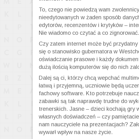
To, czego nie powiedzą wam zwolennicy 
nieedytowanych w żaden sposób danych, 
edytorów, recenzentów i krytyków – inte
Nie wiadomo co czytać a co zignorować
Czy zatem internet może być przydatny
się o stanowisko gubernatora w Westche
oświadczanie prasowe i każdy dokument 
dużą ilością komputerów się do nich zalo
Dalej są ci, którzy chcą wepchać multi
łatwą i przyjemną, uczniowie będą ucz
fachowy software. Kto potrzebuje nauczy
zabawki są tak naprawdę trudne do wyko
trenerskich. Jasne – dzieci kochają gry
własnych doświadczeń – czy pamiętacie j
nam nauczyciele na prezentacjach? Zało
wywarł wpływ na nasze życie.