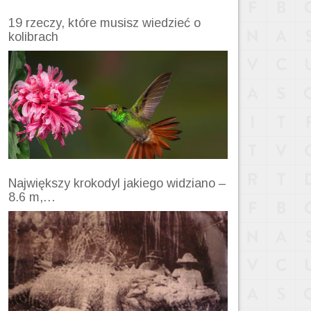
19 rzeczy, które musisz wiedzieć o
kolibrach
Największy krokodyl jakiego widziano –
8.6 m,…