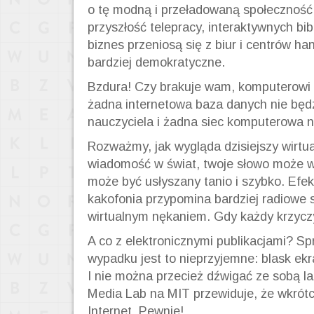
o tę modną i przeładowaną społeczność 
przyszłość telepracy, interaktywnych bib
biznes przeniosą się z biur i centrów h
bardziej demokratyczne.
Bzdura! Czy brakuje wam, komputerowi 
żadna internetowa baza danych nie będz
nauczyciela i żadna siec komputerowa n
Rozważmy, jak wygląda dzisiejszy wirtu
wiadomość w świat, twoje słowo może w
może być usłyszany tanio i szybko. Efek
kakofonia przypomina bardziej radiowe
wirtualnym nękaniem. Gdy każdy krzyczy
A co z elektronicznymi publikacjami? Sp
wypadku jest to nieprzyjemne: blask ekr
I nie można przecież dźwigać ze sobą l
Media Lab na MIT przewiduje, że wkrótc
Internet. Pewnie!