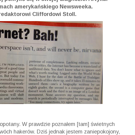
 łamach amerykańskiego Newsweeka.
edaktorowi Cliffordowi Stoll.
łopotany. W prawdzie poznałem [tam] świetnych
dwóch hakerów. Dziś jednak jestem zaniepokojony,