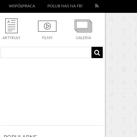
WSPÓŁPRACA
POLUB NAS NA FB!
ARTYKUŁY
FILMY
GALERIA