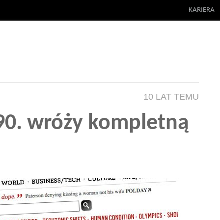
KARIERA
10 LAT TEMU
t 90. wróży kompletną