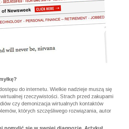
omyłkę?
ostępu do internetu. Wielkie nadzieje muszą się
irtualnej rzeczywistości. Strach przed zakupami
ediów czy demonizacja wirtualnych kontaktów
oblemów, których szczęśliwego rozwiązania, autor
j pomylić się w swojej diagnozie. Artykuł