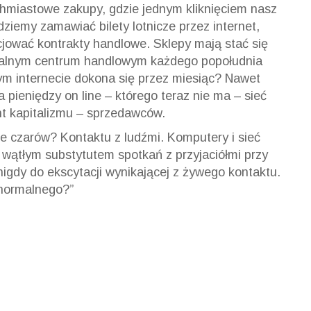
hmiastowe zakupy, gdzie jednym kliknięciem nasz
ziemy zamawiać bilety lotnicze przez internet,
cjować kontrakty handlowe. Sklepy mają stać się
okalnym centrum handlowym każdego popołudnia
łym internecie dokona się przez miesiąc? Nawet
a pieniędzy on line – którego teraz nie ma – sieć
nt kapitalizmu – sprzedawców.
nie czarów? Kontaktu z ludźmi. Komputery i sieć
st wątłym substytutem spotkań z przyjaciółmi przy
nigdy do ekscytacji wynikającej z żywego kontaktu.
 normalnego?”