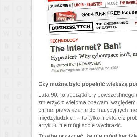
Czy można było popełnić większą p
Lata 90. to początki ery powszechnego d
zmierzyć z wieloma obawami względem w
online, przywiązanie do tradycyjnych m
międzyludzkich – to tylko niektóre z pr
artykułu nie mógł sobie wyobrazić.
Trzeba przyznać, że nie mógł bardzie