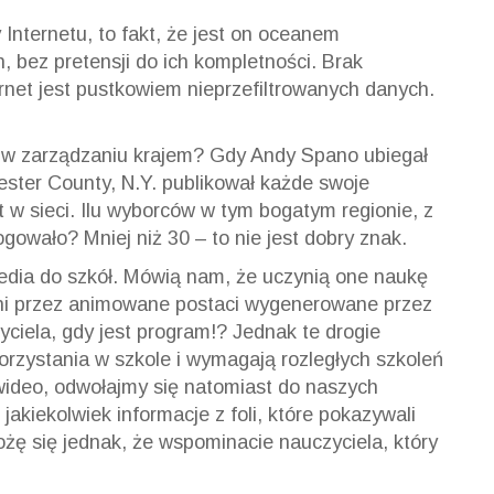
Internetu, to fakt, że jest on oceanem
bez pretensji do ich kompletności. Brak
rnet jest pustkowiem nieprzefiltrowanych danych.
.
 w zarządzaniu krajem? Gdy Andy Spano ubiegał
ster County, N.Y. publikował każde swoje
w sieci. Ilu wyborców w tym bogatym regionie, z
gowało? Mniej niż 30 – to nie jest dobry znak.
media do szkół. Mówią nam, że uczynią one naukę
eni przez animowane postaci wygenerowane przez
ciela, gdy jest program!? Jednak te drogie
rzystania w szkole i wymagają rozległych szkoleń
 wideo, odwołajmy się natomiast do naszych
akiekolwiek informacje z foli, które pokazywali
żę się jednak, że wspominacie nauczyciela, który