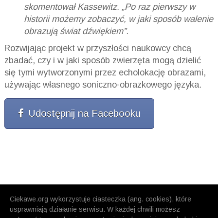
skomentował Kassewitz. „Po raz pierwszy w
historii możemy zobaczyć, w jaki sposób walenie
obrazują świat dźwiękiem”.
Rozwijając projekt w przyszłości naukowcy chcą
zbadać, czy i w jaki sposób zwierzęta mogą dzielić
się tymi wytworzonymi przez echolokację obrazami,
używając własnego soniczno-obrazkowego języka.
Udostępnij na Facebooku
Ciekawe.org wykorzystuje ciasteczka (ang. cookies), które
usprawniają działanie serwisu. W każdej chwili możesz