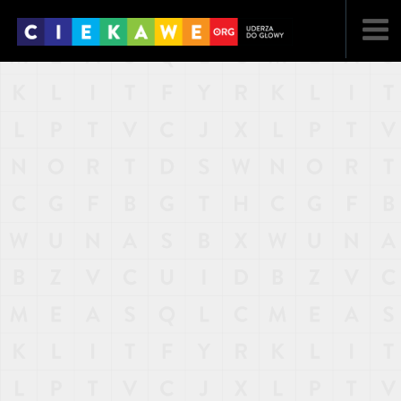
NAJNOWSZE
POPULARNE
LOSOWE
A
ARTYKUŁY
F
FILMY
G
GALERIA
REGULAMIN
KONTAKT