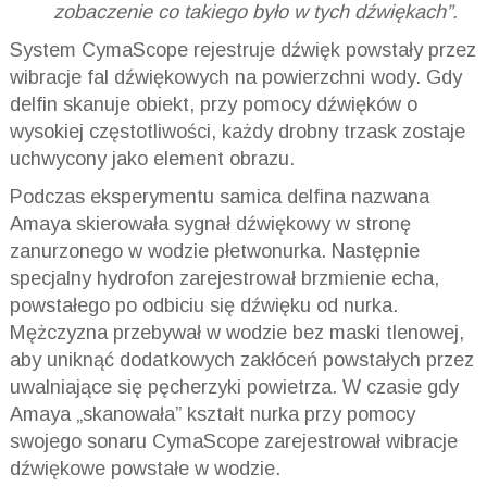
zobaczenie co takiego było w tych dźwiękach”.
System CymaScope rejestruje dźwięk powstały przez
wibracje fal dźwiękowych na powierzchni wody. Gdy
delfin skanuje obiekt, przy pomocy dźwięków o
wysokiej częstotliwości, każdy drobny trzask zostaje
uchwycony jako element obrazu.
Podczas eksperymentu samica delfina nazwana
Amaya skierowała sygnał dźwiękowy w stronę
zanurzonego w wodzie płetwonurka. Następnie
specjalny hydrofon zarejestrował brzmienie echa,
powstałego po odbiciu się dźwięku od nurka.
Mężczyzna przebywał w wodzie bez maski tlenowej,
aby uniknąć dodatkowych zakłóceń powstałych przez
uwalniające się pęcherzyki powietrza. W czasie gdy
Amaya „skanowała” kształt nurka przy pomocy
swojego sonaru CymaScope zarejestrował wibracje
dźwiękowe powstałe w wodzie.