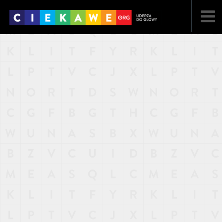
NAJNOWSZE
POPULARNE
LOSOWE
A
ARTYKUŁY
F
FILMY
G
GALERIA
REGULAMIN
KONTAKT