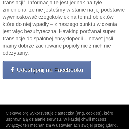
translacji”. Informacja te jest jednak na tyle
zmieniona, że nie jesteśmy w stanie na jej podstawie
wywnioskować czegokolwiek na temat obiektów,
które do niej wpadły – z naszego punktu widzenia
jest więc bezużyteczna. Hawking porównał super
translacje do spalonej encyklopedii – nawet jeśli
mamy dobrze zachowane popioły nic z nich nie
odczytamy.
Udostępnij na Facebooku
Ciekawe.org wykorzystuje ciasteczka (ang. cookies), które
usprawniają działanie serwisu. W każdej chwili możesz
wyłączyć ten mechanizm w ustawieniach swojej przeglądarki.