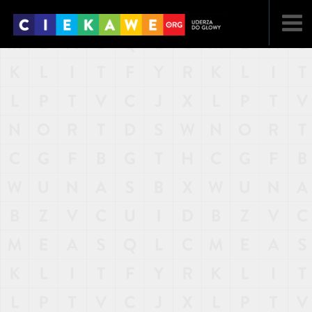
NAJNOWSZE
POPULARNE
LOSOWE
A
ARTYKUŁY
F
FILMY
G
GALERIA
REGULAMIN
KONTAKT