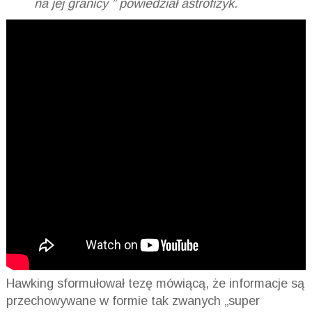
na jej granicy ” powiedział astrofizyk.
Hawking sformułował tezę mówiącą, że informacje są
przechowywane w formie tak zwanych „super