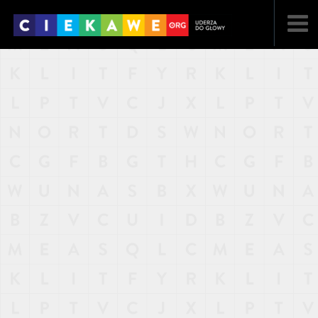
NAJNOWSZE
POPULARNE
LOSOWE
A
ARTYKUŁY
F
FILMY
G
GALERIA
REGULAMIN
KONTAKT