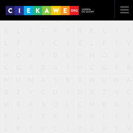
NAJNOWSZE
POPULARNE
LOSOWE
A
ARTYKUŁY
F
FILMY
G
GALERIA
REGULAMIN
KONTAKT