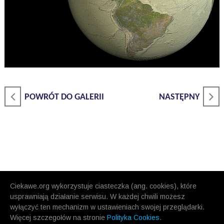
POWRÓT DO GALERII
NASTĘPNY
Ciekawe.org wykorzystuje ciasteczka (ang. cookies), które
usprawniają działanie serwisu. W każdej chwili możesz
wyłączyć ten mechanizm w ustawieniach swojej przeglądarki.
Więcej szczegołów na stronie
Polityka Cookies
.