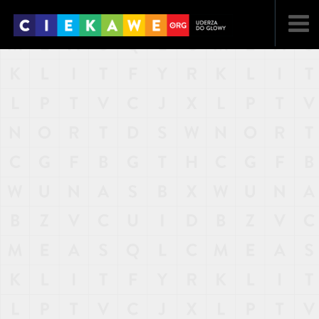
NAJNOWSZE
POPULARNE
LOSOWE
A
ARTYKUŁY
F
FILMY
G
GALERIA
REGULAMIN
KONTAKT