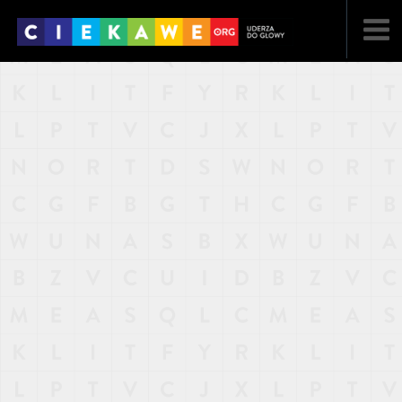
NAJNOWSZE
POPULARNE
LOSOWE
A
ARTYKUŁY
F
FILMY
G
GALERIA
REGULAMIN
KONTAKT