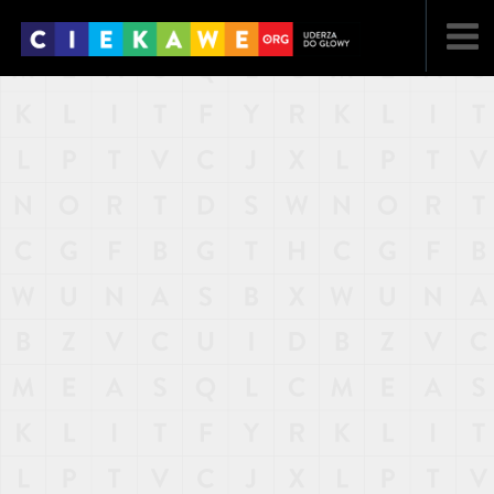
NAJNOWSZE
POPULARNE
LOSOWE
A
ARTYKUŁY
F
FILMY
G
GALERIA
REGULAMIN
KONTAKT