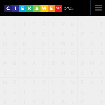
NAJNOWSZE
POPULARNE
LOSOWE
A
ARTYKUŁY
F
FILMY
G
GALERIA
REGULAMIN
KONTAKT