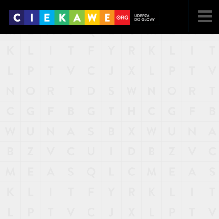
NAJNOWSZE
POPULARNE
LOSOWE
A
ARTYKUŁY
F
FILMY
G
GALERIA
REGULAMIN
KONTAKT