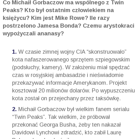
Co Michaił Gorbaczow ma wspólnego z Twin
Peaks? Kto był ostatnim człowiekiem na
księżycu? Kim jest Mike Rowe? Ile razy
postrzelono Jamesa Bonda? Czemu arystokraci
wypożyczali ananasy?
W czasie zimnej wojny CIA “skonstruowało”
kota nafaszerowanego sprzętem szpiegowskim
(podsłuchy, kamery). W założeniu miał spędzać
czas w rosyjskiej ambasadzie i nieświadomie
przekazywać informacje Amerykanom. Projekt
kosztował 20 milionów dolarów. Po wypuszczeniu
kota został on przejechany przez taksówkę.
Michaił Gorbaczow był wielkim fanem serialu
“Twin Peaks”. Tak wielkim, że próbował
przekonać Georga Busha, żeby ten nakazał
Davidowi Lynchowi zdradzić, kto zabił Laurę