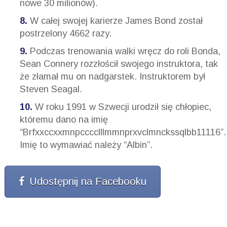
nowe 30 milionów).
W całej swojej karierze James Bond został
postrzelony 4662 razy.
Podczas trenowania walki wręcz do roli Bonda,
Sean Connery rozzłościł swojego instruktora, tak
że złamał mu on nadgarstek. Instruktorem był
Steven Seagal.
W roku 1991 w Szwecji urodził się chłopiec,
któremu dano na imię
“Brfxxccxxmnpcccclllmmnprxvclmnckssqlbb11116”.
Imię to wymawiać należy “Albin”.
Udostępnij na Facebooku