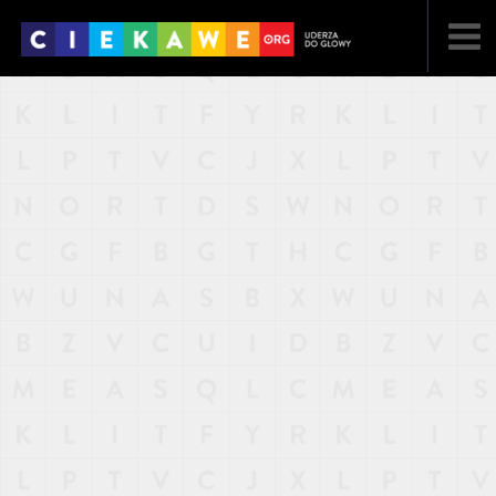
NAJNOWSZE
POPULARNE
LOSOWE
A
ARTYKUŁY
F
FILMY
G
GALERIA
REGULAMIN
KONTAKT