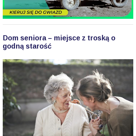
Dom seniora – miejsce z troską o
godną starość