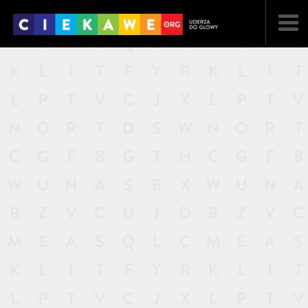
NAJNOWSZE
POPULARNE
LOSOWE
A
ARTYKUŁY
F
FILMY
G
GALERIA
REGULAMIN
KONTAKT