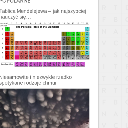
POPULARNE
Tablica Mendelejewa – jak najszybciej
nauczyć się…
Niesamowite i niezwykle rzadko
spotykane rodzaje chmur