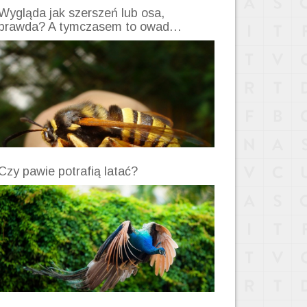
Wygląda jak szerszeń lub osa,
prawda? A tymczasem to owad…
Czy pawie potrafią latać?