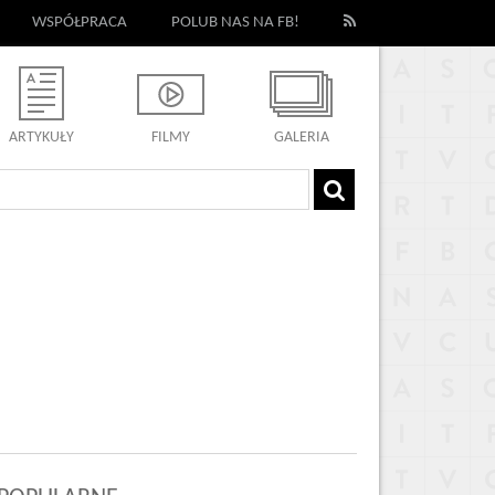
WSPÓŁPRACA
POLUB NAS NA FB!
ARTYKUŁY
FILMY
GALERIA