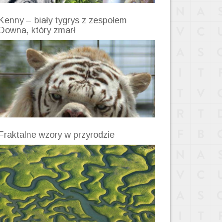
Kenny – biały tygrys z zespołem
Downa, który zmarł
Fraktalne wzory w przyrodzie