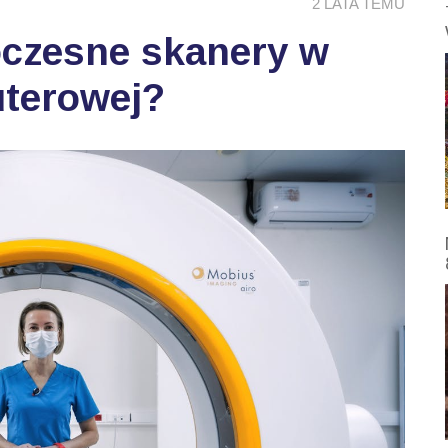
2 LATA TEMU
oczesne skanery w
uterowej?