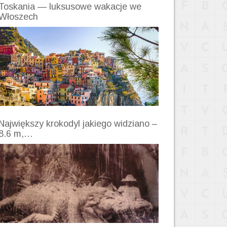
Toskania — luksusowe wakacje we
Włoszech
Największy krokodyl jakiego widziano –
8.6 m,…