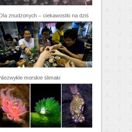
Dla znudzonych – ciekawostki na dziś
Niezwykłe morskie ślimaki