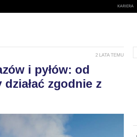
KARIERA
2 LATA TEMU
azów i pyłów: od
 działać zgodnie z