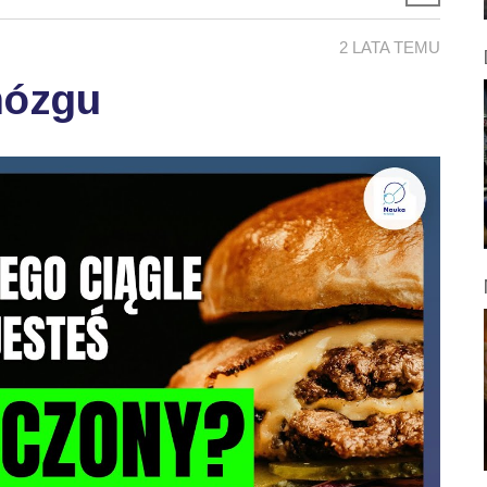
2 LATA TEMU
mózgu