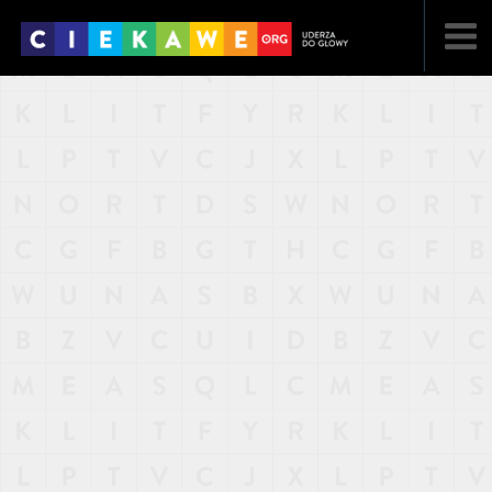
NAJNOWSZE
POPULARNE
LOSOWE
A
ARTYKUŁY
F
FILMY
G
GALERIA
REGULAMIN
KONTAKT