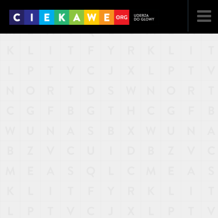
NAJNOWSZE
POPULARNE
LOSOWE
A
ARTYKUŁY
F
FILMY
G
GALERIA
REGULAMIN
KONTAKT