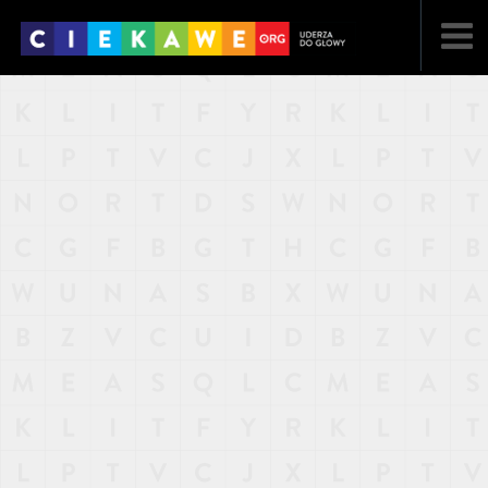
NAJNOWSZE
POPULARNE
LOSOWE
A
ARTYKUŁY
F
FILMY
G
GALERIA
REGULAMIN
KONTAKT