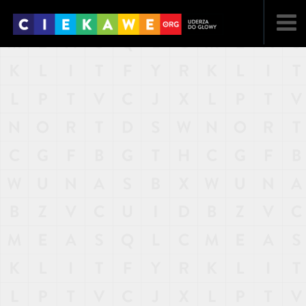
NAJNOWSZE
POPULARNE
LOSOWE
A
ARTYKUŁY
F
FILMY
G
GALERIA
REGULAMIN
KONTAKT