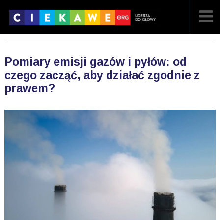
NAJNOWSZE
Pomiary emisji gazów i pyłów: od
POPULARNE
czego zacząć, aby działać zgodnie z
prawem?
LOSOWE
A
ARTYKUŁY
F
FILMY
G
GALERIA
REGULAMIN
KONTAKT