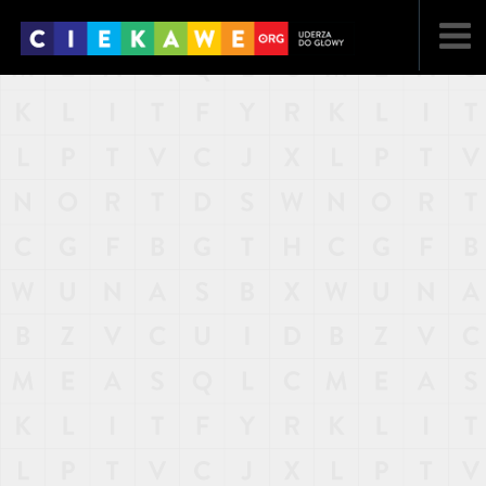
NAJNOWSZE
POPULARNE
LOSOWE
A
ARTYKUŁY
F
FILMY
G
GALERIA
REGULAMIN
KONTAKT