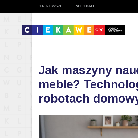
NAJNOWSZE
PATRONAT
Jak maszyny nauc
meble? Technolog
robotach domow