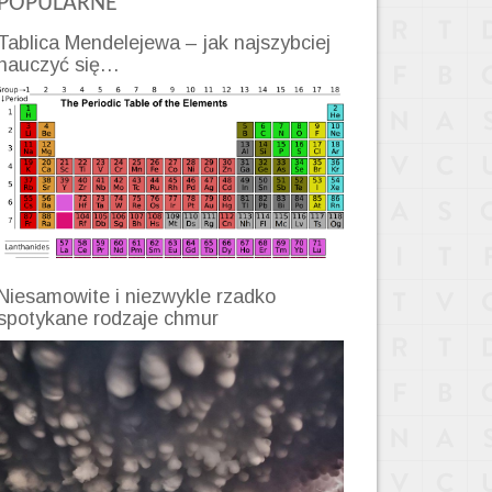
POPULARNE
Tablica Mendelejewa – jak najszybciej
nauczyć się…
Niesamowite i niezwykle rzadko
spotykane rodzaje chmur