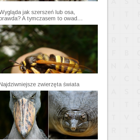
Wygląda jak szerszeń lub osa,
prawda? A tymczasem to owad…
Najdziwniejsze zwierzęta świata