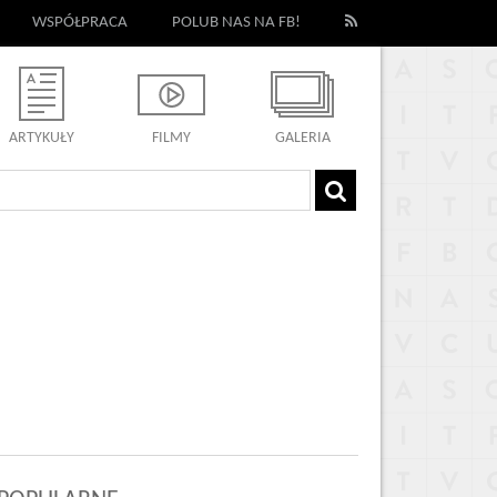
WSPÓŁPRACA
POLUB NAS NA FB!
ARTYKUŁY
FILMY
GALERIA