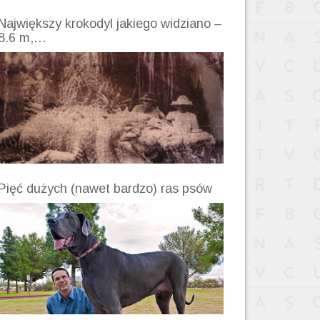
Największy krokodyl jakiego widziano –
8.6 m,…
Pięć dużych (nawet bardzo) ras psów