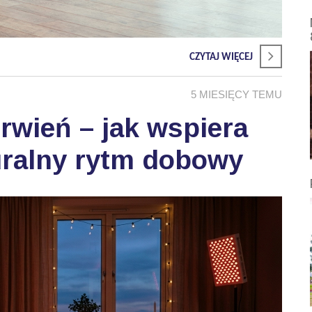
CZYTAJ WIĘCEJ
5 MIESIĘCY TEMU
wień – jak wspiera
uralny rytm dobowy