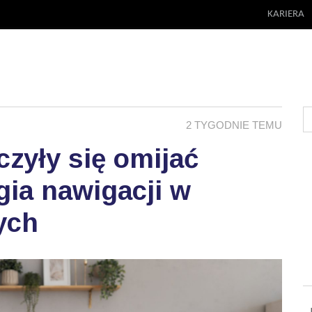
KARIERA
2 TYGODNIE TEMU
zyły się omijać
ia nawigacji w
ych