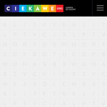
NAJNOWSZE
POPULARNE
LOSOWE
A
ARTYKUŁY
F
FILMY
G
GALERIA
REGULAMIN
KONTAKT