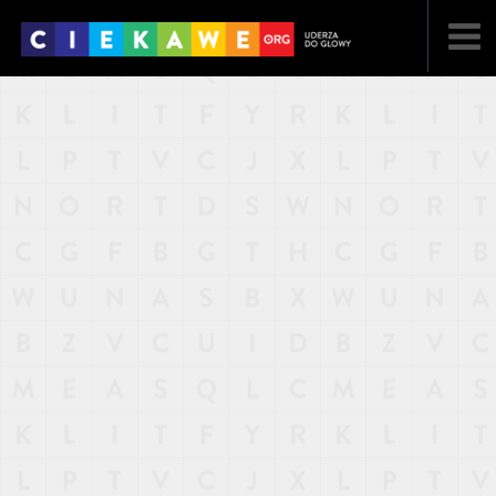
NAJNOWSZE
POPULARNE
LOSOWE
A
ARTYKUŁY
F
FILMY
G
GALERIA
REGULAMIN
KONTAKT