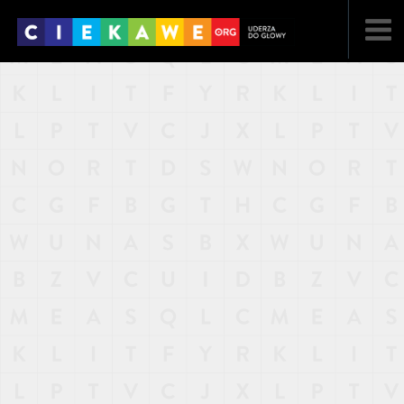
NAJNOWSZE
POPULARNE
LOSOWE
A
ARTYKUŁY
F
FILMY
G
GALERIA
REGULAMIN
KONTAKT