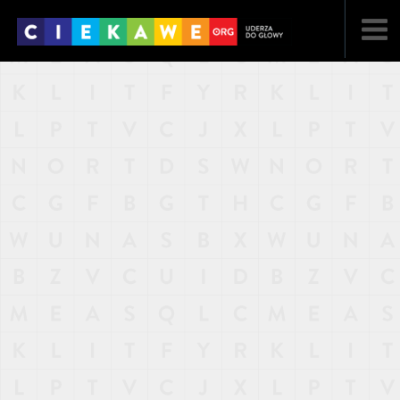
NAJNOWSZE
POPULARNE
LOSOWE
A
ARTYKUŁY
F
FILMY
G
GALERIA
REGULAMIN
KONTAKT