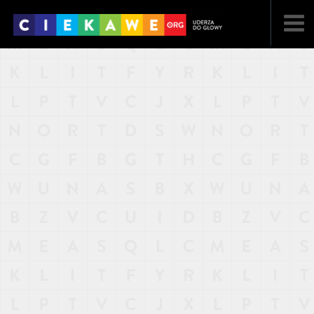
NAJNOWSZE
POPULARNE
LOSOWE
A
ARTYKUŁY
F
FILMY
G
GALERIA
REGULAMIN
KONTAKT