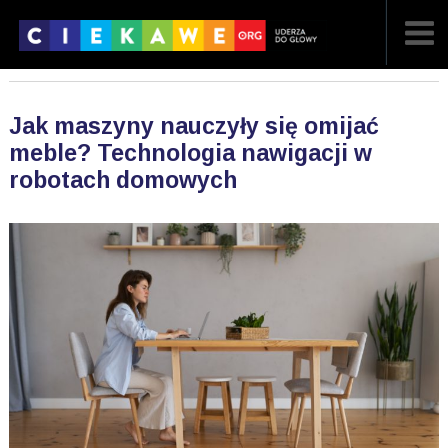
NAJNOWSZE
Jak maszyny nauczyły się omijać
POPULARNE
meble? Technologia nawigacji w
robotach domowych
LOSOWE
A
ARTYKUŁY
F
FILMY
G
GALERIA
REGULAMIN
KONTAKT