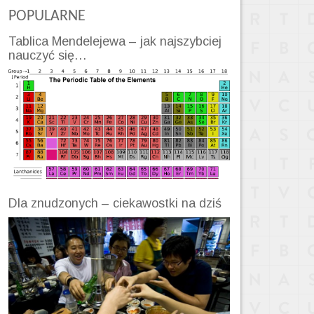
POPULARNE
Tablica Mendelejewa – jak najszybciej
nauczyć się…
Dla znudzonych – ciekawostki na dziś