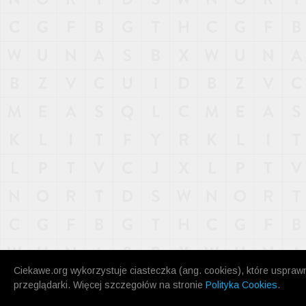
NAJNOWSZE
POPULARNE
LOSOWE
A
ARTYKUŁY
F
FILMY
G
GALERIA
REGULAMIN
KONTAKT
Ciekawe.org wykorzystuje ciasteczka (ang. cookies), które uspraw
przeglądarki. Więcej szczegołów na stronie
Polityka Cookies
.