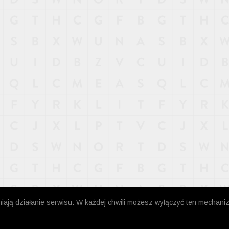
niają działanie serwisu. W każdej chwili możesz wyłączyć ten mechani