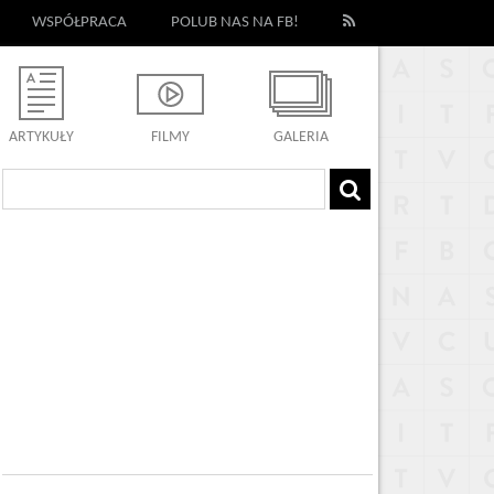
WSPÓŁPRACA
POLUB NAS NA FB!
ARTYKUŁY
FILMY
GALERIA