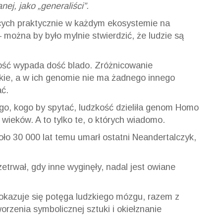
nej, jako „generaliści”.
yjących praktycznie w każdym ekosystemie na
– można by było mylnie stwierdzić, że ludzie są
ość wypada dość blado. Zróżnicowanie
lkie, a w ich genomie nie ma żadnego innego
ć.
ego, kogo by spytać, ludzkość dzieliła genom Homo
wieków. A to tylko te, o których wiadomo.
ło 30 000 lat temu umarł ostatni Neandertalczyk,
etrwał, gdy inne wyginęły, nadal jest owiane
okazuje się potęga ludzkiego mózgu, razem z
orzenia symbolicznej sztuki i okiełznanie