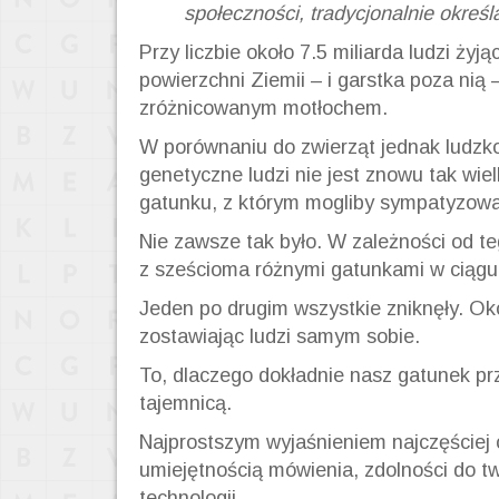
społeczności, tradycjonalnie określa
Przy liczbie około 7.5 miliarda ludzi ż
powierzchni Ziemii – i garstka poza nią 
zróżnicowanym motłochem.
W porównaniu do zwierząt jednak ludzk
genetyczne ludzi nie jest znowu tak wie
gatunku, z którym mogliby sympatyzowa
Nie zawsze tak było. W zależności od t
z sześcioma różnymi gatunkami w ciągu 
Jeden po drugim wszystkie zniknęły. Oko
zostawiając ludzi samym sobie.
To, dlaczego dokładnie nasz gatunek prz
tajemnicą.
Najprostszym wyjaśnieniem najczęściej 
umiejętnością mówienia, zdolności do tw
technologii.