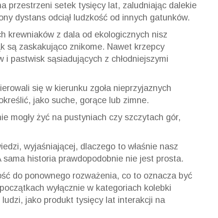
a przestrzeni setek tysięcy lat, zaludniając dalekie
zony dystans odciął ludzkość od innych gatunków.
h krewniaków z dala od ekologicznych nisz
łąk są zaskakująco znikome. Nawet krzepcy
w i pastwisk sąsiadujących z chłodniejszymi
erowali się w kierunku zgoła nieprzyjaznych
kreślić, jako suche, gorące lub zimne.
nie mogły żyć na pustyniach czy szczytach gór,
edzi, wyjaśniającej, dlaczego to właśnie nasz
A sama historia prawdopodobnie nie jest prosta.
ość do ponownego rozważenia, co to oznacza być
 początkach wyłącznie w kategoriach kolebki
udzi, jako produkt tysięcy lat interakcji na