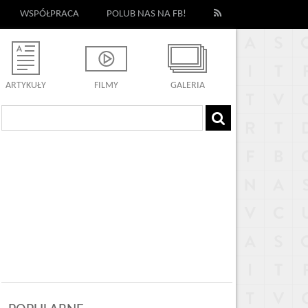
WSPÓŁPRACA
POLUB NAS NA FB!
ARTYKUŁY
FILMY
GALERIA