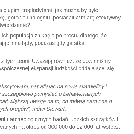
a głupimi troglodytami, jak można by było
kę, gotowali na ogniu, posiadali w miarę efektywny
 twierdzenie?
 ich populacja zniknęła po prostu dlatego, że
ając inne lądy, podczas gdy garstka
z tych teorii. Uważają również, że powinniśmy
 współczesnej ekspansji ludzkości oddalającej się
scytowani, natrafiając na nowe skamieliny i
 szczegółowo pomyśleć o behawioralnych
acać większą uwagę na to, co mówią nam one o
nych progów”, mówi Stewart.
eniu archeologicznych badań ludzkich szczątków i
owanych na okres od 300 000 do 12 000 lat wstecz.