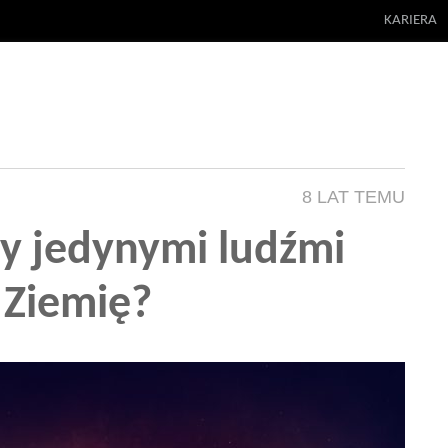
KARIERA
8 LAT TEMU
my jedynymi ludźmi
 Ziemię?