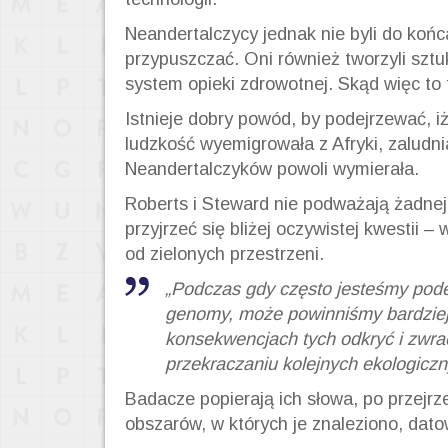
Neandertalczycy jednak nie byli do końc
przypuszczać. Oni również tworzyli sztu
system opieki zdrowotnej. Skąd więc to
Istnieje dobry powód, by podejrzewać, iż
ludzkość wyemigrowała z Afryki, zaludni
Neandertalczyków powoli wymierała.
Roberts i Steward nie podważają żadnej 
przyjrzeć się bliżej oczywistej kwestii –
od zielonych przestrzeni.
„Podczas gdy często jesteśmy podek
genomy, może powinniśmy bardziej
konsekwencjach tych odkryć i zwr
przekraczaniu kolejnych ekologicz
Badacze popierają ich słowa, po przejrz
obszarów, w których je znaleziono, dat