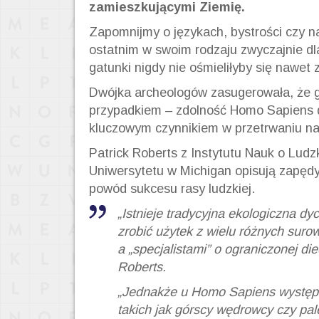
zamieszkującymi Ziemię.
Zapomnijmy o językach, bystrości czy n
ostatnim w swoim rodzaju zwyczajnie dla
gatunki nigdy nie ośmieliłyby się nawet z
Dwójka archeologów zasugerowała, że gl
przypadkiem – zdolność Homo Sapiens d
kluczowym czynnikiem w przetrwaniu n
Patrick Roberts z Instytutu Nauk o Ludzk
Uniwersytetu w Michigan opisują zapędy 
powód sukcesu rasy ludzkiej.
„Istnieje tradycyjna ekologiczna dy
zrobić użytek z wielu różnych sur
a „specjalistami” o ograniczonej di
Roberts.
„Jednakże u Homo Sapiens występowa
takich jak górscy wędrowcy czy pa