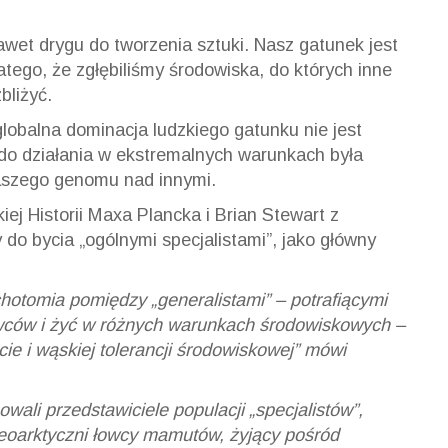
awet drygu do tworzenia sztuki. Nasz gatunek jest
tego, że zgłębiliśmy środowiska, do których inne
bliżyć.
obalna dominacja ludzkiego gatunku nie jest
o działania w ekstremalnych warunkach była
aszego genomu nad innymi.
iej Historii Maxa Plancka i Brian Stewart z
do bycia „ogólnymi specjalistami”, jako główny
chotomia pomiędzy „generalistami” – potrafiącymi
owców i żyć w różnych warunkach środowiskowych –
ecie i wąskiej tolerancji środowiskowej” mówi
li przedstawiciele populacji „specjalistów”,
leoarktyczni łowcy mamutów, żyjący pośród