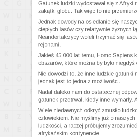
Gatunek ludzki wydostawał się z Afryki n
zakątki globu. Tak więc to nie przemier
Jednak dowody na osiedlanie się naszyc
ciepłych lasów czy relatywnie żyznych 
Neandertalczycy woleli trzymać się lasó
rejonami.
Jakieś 45 000 lat temu, Homo Sapiens ki
obszarów, które można by było niegdyś o
Nie dowodzi to, że inne ludzkie gatunki 
jednak jest to jedna z możliwości.
Nadal daleko nam do ostatecznej odpowi
gatunek przetrwał, kiedy inne wymarły. 
Wiele niedawnych odkryć zmusiło ludzk
człowiekiem. Nie myślimy już o naszych
ludzkości, a raczej próbujemy zrozumieć l
afrykańskim kontynencie.