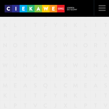
NAJNOWSZE
POPULARNE
LOSOWE
A
ARTYKUŁY
F
FILMY
G
GALERIA
REGULAMIN
KONTAKT